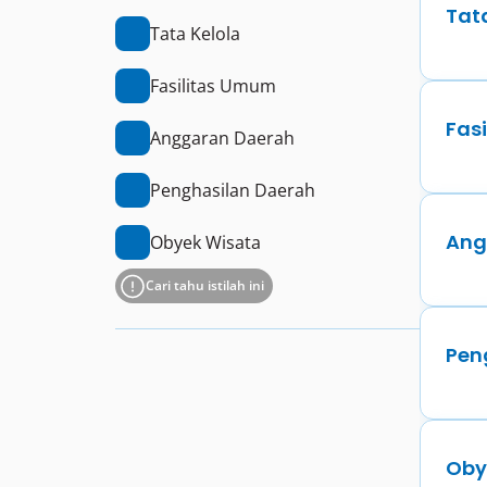
Tat
Tata Kelola
Fasilitas Umum
Fas
Anggaran Daerah
Penghasilan Daerah
Ang
Obyek Wisata
Cari tahu istilah ini
Pen
Oby