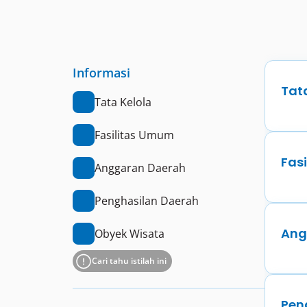
Informasi
Tat
Tata Kelola
Fasilitas Umum
Fas
Anggaran Daerah
Penghasilan Daerah
Ang
Obyek Wisata
Cari tahu istilah ini
Pen