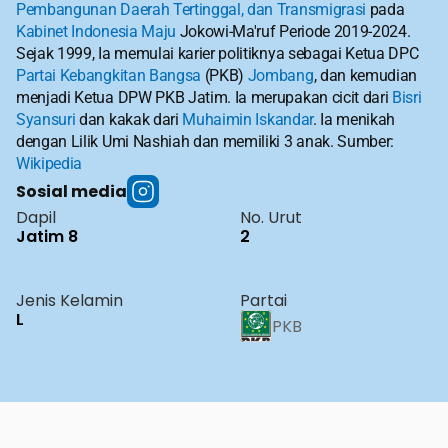
Pembangunan Daerah Tertinggal, dan Transmigrasi
 pada 
Kabinet Indonesia Maju
 Jokowi-Ma'ruf Periode 2019-2024. 
Sejak 1999, Ia memulai karier politiknya sebagai Ketua DPC 
Partai Kebangkitan Bangsa
 (PKB) 
Jombang
, dan kemudian 
menjadi Ketua DPW PKB Jatim. Ia merupakan cicit dari 
Bisri 
Syansuri
 dan kakak dari 
Muhaimin Iskandar
. Ia menikah 
dengan Lilik Umi Nashiah dan memiliki 3 anak. Sumber: 
Wikipedia
Sosial media
Dapil
No. Urut
Jatim 8
2
Jenis Kelamin
Partai
L
PKB