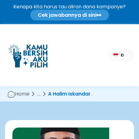
Kenapa kita harus tau aliran dana kampanye?
Cek jawabannya di sini
👀
Select Language
ID
Home
…
A Halim Iskandar