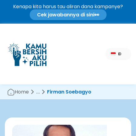
Kenapa kita harus tau aliran dana kampanye?
Cek jawabannya di sini
👀
Select Language
ID
Home
…
Firman Soebagyo