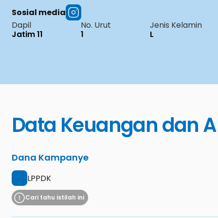
Sosial media
Dapil
No. Urut
Jenis Kelamin
Jatim 11
1
L
Data Keuangan dan A
Dana Kampanye
LPPDK
Cari tahu istilah ini