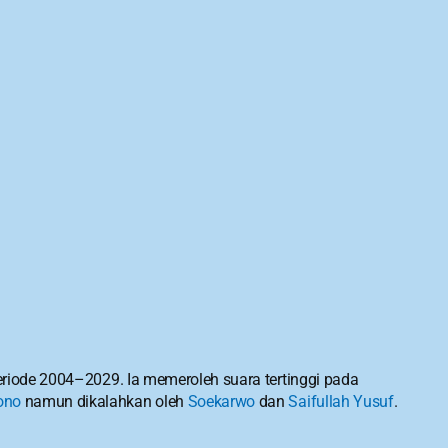
eriode 2004–2029. Ia memeroleh suara tertinggi pada 
ono
 namun dikalahkan oleh 
Soekarwo
 dan 
Saifullah Yusuf
. 