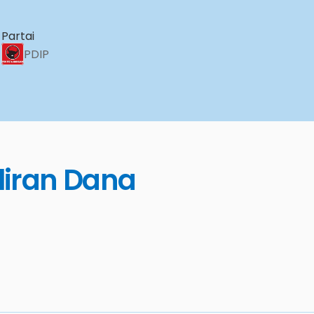
Partai
PDIP
liran Dana