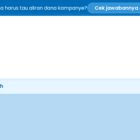
ta harus tau aliran dana kampanye?
Cek jawabannya d
ah