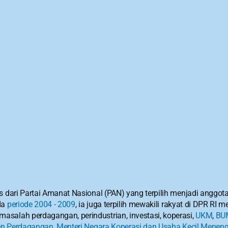
s dari Partai Amanat Nasional (PAN) yang terpilih menjadi anggota
a 
periode 2004 - 2009
, ia juga terpilih mewakili rakyat di DPR RI 
asalah perdagangan, perindustrian, investasi, koperasi, 
UKM
, 
BU
n Perdagangan
, 
Menteri Negara Koperasi dan Usaha Kecil Menen