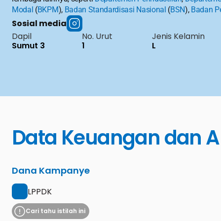
Modal
 (
BKPM
), 
Badan Standardisasi Nasional
 (
BSN
), 
Badan P
Sosial media
Dapil
No. Urut
Jenis Kelamin
Sumut 3
1
L
Data Keuangan dan A
Dana Kampanye
LPPDK
Cari tahu istilah ini