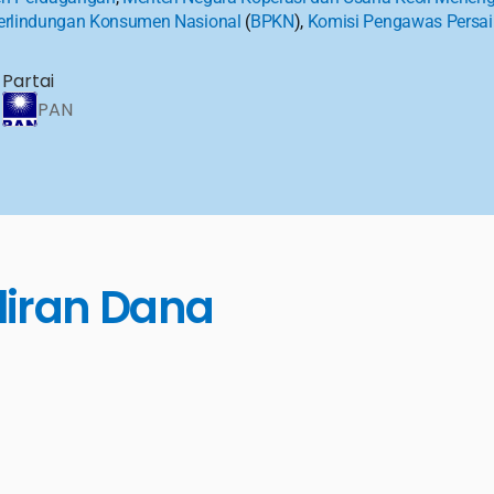
erlindungan Konsumen Nasional
 (
BPKN
), 
Komisi Pengawas Persa
Partai
PAN
liran Dana