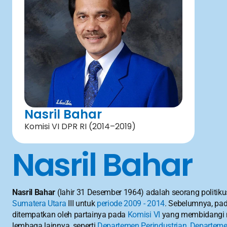
Nasril Bahar
Komisi VI DPR RI (2014–2019)
Nasril Bahar
Nasril Bahar
 (lahir 31 Desember 1964) adalah seorang politiku
Sumatera Utara
 III untuk 
periode 2009 - 2014
. Sebelumnya, pad
ditempatkan oleh partainya pada 
Komisi VI
 yang membidangi m
lembaga lainnya, seperti 
Departemen Perindustrian
, 
Departeme