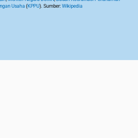
ingan Usaha
 (
KPPU
). Sumber: 
Wikipedia