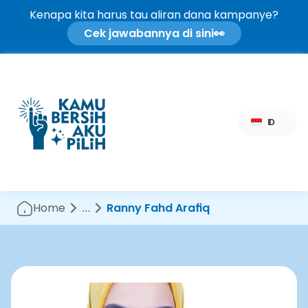
Kenapa kita harus tau aliran dana kampanye?
Cek jawabannya di sini
👀
Select Language
ID
Home
…
Ranny Fahd Arafiq