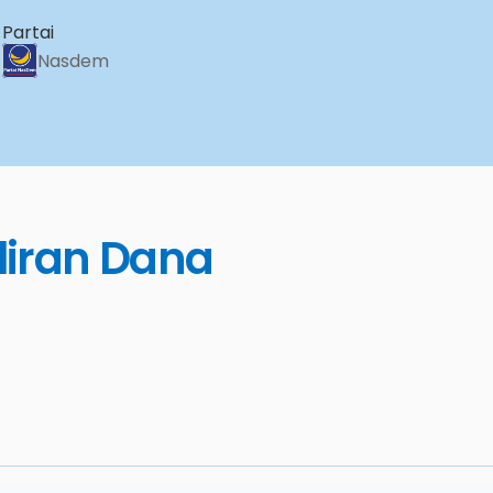
Partai
Nasdem
liran Dana