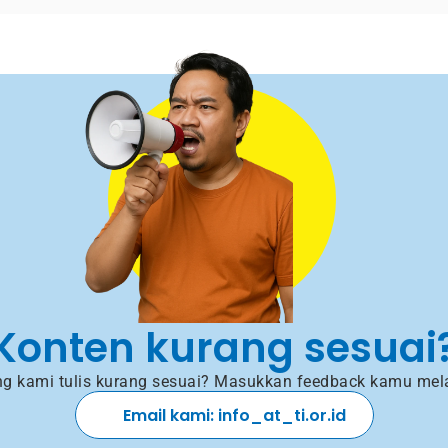
Konten kurang sesuai
g kami tulis kurang sesuai? Masukkan feedback kamu mela
Email kami: info_at_ti.or.id 