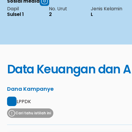
Sosial media
Dapil
No. Urut
Jenis Kelamin
Sulsel 1
2
L
Data Keuangan dan A
Dana Kampanye
LPPDK
Cari tahu istilah ini