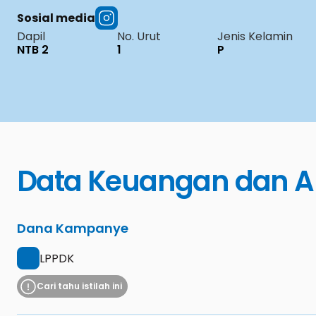
Sosial media
Dapil
No. Urut
Jenis Kelamin
NTB 2
1
P
Data Keuangan dan A
Dana Kampanye
LPPDK
Cari tahu istilah ini