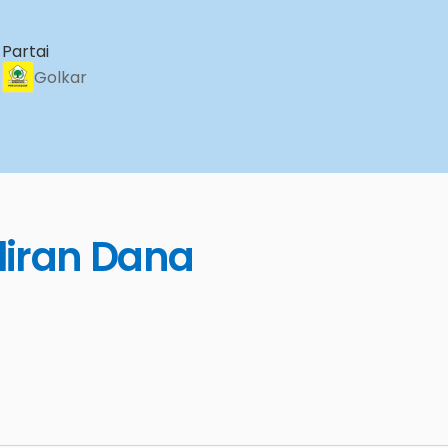
Partai
Golkar
liran Dana