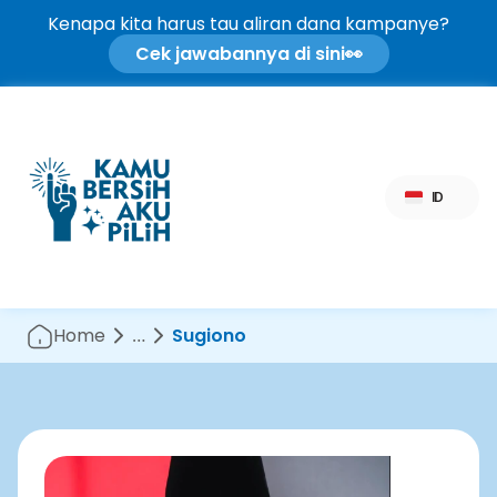
Kenapa kita harus tau aliran dana kampanye?
Cek jawabannya di sini
👀
Select Language
ID
Home
…
Sugiono