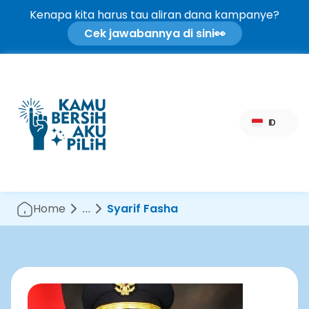
Kenapa kita harus tau aliran dana kampanye?
Cek jawabannya di sini
👀
Select Language
ID
Home
…
Syarif Fasha