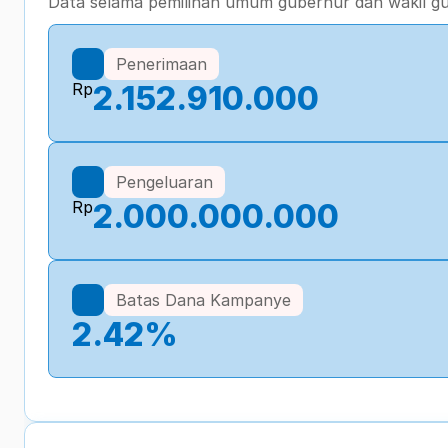
Data selama pemilihan umum gubernur dan wakil 
Penerimaan
Rp
2.152.910.000
Pengeluaran
Rp
2.000.000.000
Batas Dana Kampanye
2.42
%