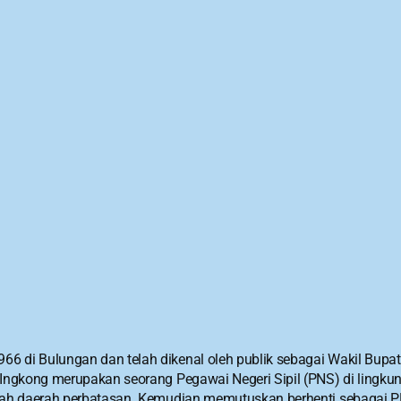
6 di Bulungan dan telah dikenal oleh publik sebagai Wakil Bupat
k, Ingkong merupakan seorang Pegawai Negeri Sipil (PNS) di ling
mlah daerah perbatasan. Kemudian memutuskan berhenti sebagai PN