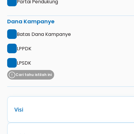
Partai Pendukung
Dana Kampanye
Batas Dana Kampanye
LPPDK
LPSDK
Cari tahu istilah ini
Visi