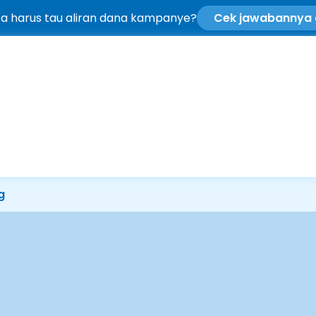
ta harus tau aliran dana kampanye?
Cek jawabannya d
g 